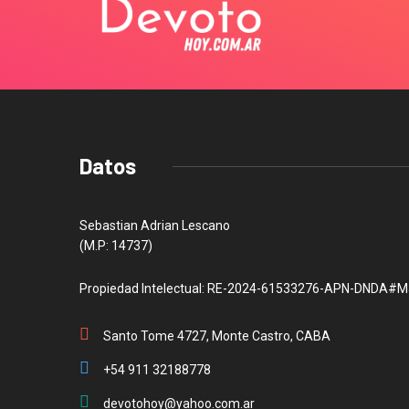
Datos
Sebastian Adrian Lescano
(M.P: 14737)
Propiedad Intelectual: RE-2024-61533276-APN-DNDA#M
Santo Tome 4727, Monte Castro, CABA
+54 911 32188778
devotohoy@yahoo.com.ar