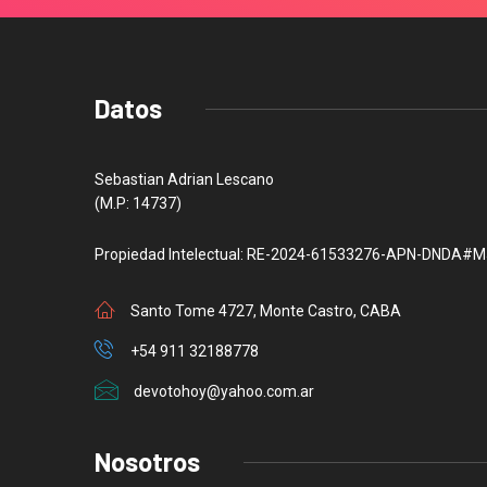
Datos
Sebastian Adrian Lescano
(M.P: 14737)
Propiedad Intelectual: RE-2024-61533276-APN-DNDA#M
Santo Tome 4727, Monte Castro, CABA
+54 911 32188778
devotohoy@yahoo.com.ar
Nosotros