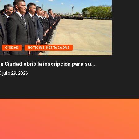
CIUD
CIUDAD
NOTICIAS DESTACADAS
Caballi
a Ciudad abrió la inscripción para su...
julio 2
julio 29, 2026