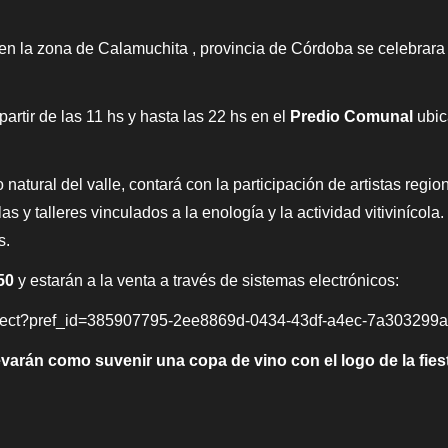
la en la zona de Calamuchita , provincia de Córdoba se celebrar
partir de las 11 hs y hasta las 22 hs en el
Predio Comunal
ubic
ural del valle, contará con la participación de artistas regiona
las y talleres vinculados a la enología y la actividad vitivinícol
s.
50
y estarán a la venta a través de sistemas electrónicos:
direct?pref_id=385907795-2ee8869d-0434-43df-a4ec-7a303299
varán como suvenir una copa de vino con el logo de la fies