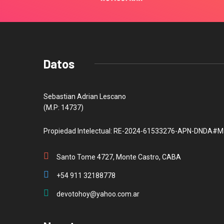
Datos
Sebastian Adrian Lescano
(M.P: 14737)
Propiedad Intelectual: RE-2024-61533276-APN-DNDA#M
Santo Tome 4727, Monte Castro, CABA
+54 911 32188778
devotohoy@yahoo.com.ar