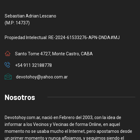
Sebastian Adrian Lescano
(M.P: 14737)
Propiedad Intelectual: RE-2024-61533276-APN-DNDA#MJ
Santo Tome 4727, Monte Castro, CABA
+54 911 32188778
devotohoy@yahoo.com.ar
Nosotros
Devotohoy.com.ar, nació en Febrero del 2003, con la idea de
informar a los Vecinos y Vecinas de forma Online, en aquel
momento no se usaba mucho el Internet, pero apostamos desde
un primer momento y nunca aflojamos, y seguimos siendo el