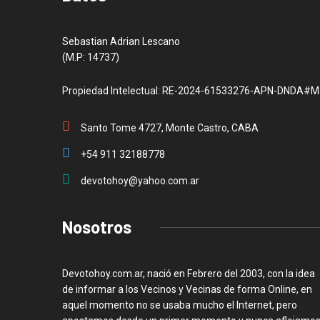
Sebastian Adrian Lescano
(M.P: 14737)
Propiedad Intelectual: RE-2024-61533276-APN-DNDA#M
Santo Tome 4727, Monte Castro, CABA
+54 911 32188778
devotohoy@yahoo.com.ar
Nosotros
Devotohoy.com.ar, nació en Febrero del 2003, con la idea
de informar a los Vecinos y Vecinas de forma Online, en
aquel momento no se usaba mucho el Internet, pero