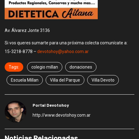
Av. Álvarez Jonte 3136
Si vos queres sumarte para una próxima colecta comunícate a:
15-3218-8778 –
devotohoy@yahoo.com.ar
Tags:
colegio millan
donaciones
Escuela Millan
Villa del Parque
Villa Devoto
Portal Devotohoy
http://www.devotohoy.com.ar
Noticias Relacionadas