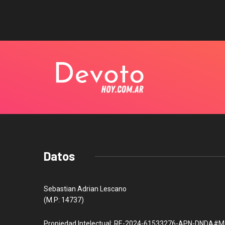
Datos
Sebastian Adrian Lescano
(M.P: 14737)
Propiedad Intelectual: RE-2024-61533276-APN-DNDA#M