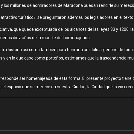
s y los millones de admiradores de Maradona puedan rendirle su merec
activo turístico», se preguntaron además los legisladores en el texto de
iniciativa, que quede exceptuada de los alcances de las leyes 83 y 1206, 
l menos diez años de la muerte del homenajeado.
estra historia así como también para honrar a un ídolo argentino de todos
s y en lo que cabe como porteños, estimamos que la trascendencia mun
rresponde ser homenajeada de esta forma. El presente proyecto tiene c
as el espacio que se merece en nuestra Ciudad, la Ciudad que lo vio crec