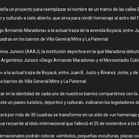
orteña un proyecto para reemplazar el nombre de un tramo de las calle
 y cultural» a cielo abierto, que sirva para rendir homenaje al astro del fú
iego Armando Maradona» a la actual traza de la avenida Boyacá, entre J
ras en los barrios de Villa General Mitre y La Paternal.
tinos Juniors (AAAJ), la institución deportiva en la que Maradona debut
e Argentinos Juniors «Diego Armando Maradona» y el Microestadio Cubi
 la actual traza de Boyacá, entre Juan B. Justo y Álvarez Jonte; y d
barrios de Villa General Mitre y La Paternal.
ar en la identidad de cada uno de nuestros barrios compartimos con la 
un paseo turístico, deportivo y cultural», indicaron los legisladores d
nderá por más de 30 cuadras se transforme en un sitio de «un homenaje
e recuerde al ídolo internacional que falleció el 25 de noviembre a los 
internacionales podrán colocar «símbolos, pequeñas esculturas, placas co