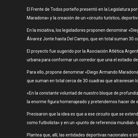
El Frente de Todos porteño presentó en la Legislatura p
Maradona» y la creación de un «circuito turístico, deportivo
En la iniciativa, los legisladores proponen denominar «D
Álvarez Jonte hasta Del Campo, que en total suman 30 cuad
El proyecto fue sugerido por la Asociación Atlética Argen
urbana para conformar un corredor que una el estadio d
Para ello, propone denominar «Diego Armando Maradona» a
que suman en total cerca de 30 cuadras que atraviesan los 
«En la constante voluntad de nuestro bloque de profundiz
la enorme figura homenajeado y pretendemos hacer de este 
Precisaron que la idea es que a ese circuito que se exte
como futbolista» y en un «punto de referencia mundial» qu
Plantea que, allí, las entidades deportivas nacionales e 