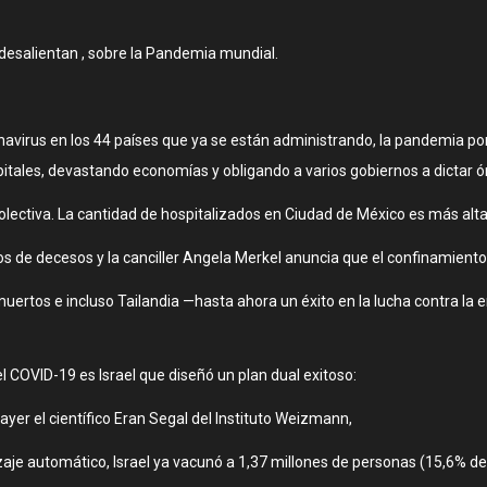
 desalientan , sobre la Pandemia mundial.
onavirus en los 44 países que ya se están administrando, la pandemia 
pitales, devastando economías y obligando a varios gobiernos a dictar
ectiva. La cantidad de hospitalizados en Ciudad de México es más alt
 de decesos y la canciller Angela Merkel anuncia que el confinamiento 
 muertos e incluso Tailandia —hasta ahora un éxito en la lucha contra l
l COVID-19 es Israel que diseñó un plan dual exitoso:
yer el científico Eran Segal del Instituto Weizmann,
zaje automático, Israel ya vacunó a 1,37 millones de personas (15,6% de 