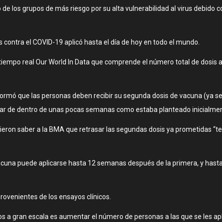
e los grupos de más riesgo por su alta vulnerabilidad al virus debido
as contra el COVID-19 aplicó hasta el día de hoy en todo el mundo.
en tiempo real Our World In Data que comprende el número total de dosis
informó que las personas deben recibir su segunda dosis de vacuna (ya s
ugar de dentro de unas pocas semanas como estaba planteado inicialme
cieron saber a la BMA que retrasar las segundas dosis ya prometidas “te
 vacuna puede aplicarse hasta 12 semanas después de la primera, y hast
rovenientes de los ensayos clínicos.
 a gran escala es aumentar el número de personas a las que se les aplic