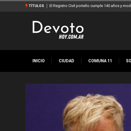
ños y moderniza sus servicios
Buenos Aires sumó 12 nuevos Bares Notables y 
TÍTULOS
la Ciudad
INICIO
CIUDAD
COMUNA 11
S