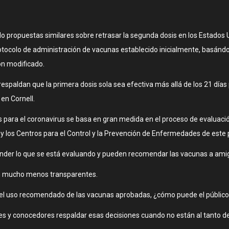
ido propuestas similares sobre retrasar la segunda dosis en los Estados U
tocolo de administración de vacunas establecido inicialmente, basándo
ón modificado.
respaldan que la primera dosis sola sea efectiva más allá de los 21 días p
en Cornell.
as para el coronavirus se basa en gran medida en el proceso de evaluaci
 y los Centros para el Control y la Prevención de Enfermedades de este p
ender lo que se está evaluando y pueden recomendar las vacunas a amigo
on mucho menos transparentes.
 del uso recomendado de las vacunas aprobadas, ¿cómo puede el público 
s y conocedores respaldar esas decisiones cuando no están al tanto de