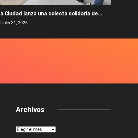
La Ciud
a Ciudad lanza una colecta solidaria de...
julio 2
julio 31, 2026
Archivos
Archivos