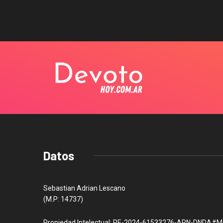
Datos
Sebastian Adrian Lescano
(M.P: 14737)
Propiedad Intelectual: RE-2024-61533276-APN-DNDA#M