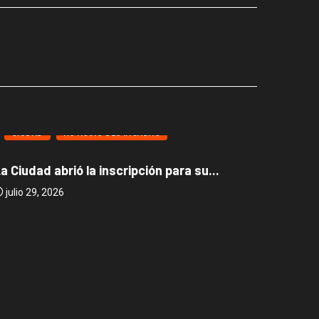
CIUDAD
NOTICIAS DESTACADAS
CIUD
a Ciudad abrió la inscripción para su...
Caballi
julio 29, 2026
julio 2