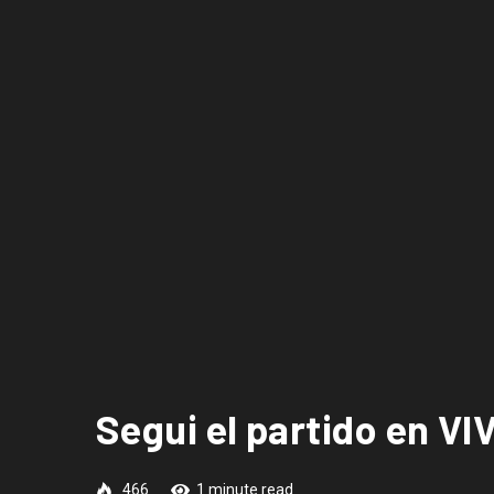
Segui el partido en VI
466
1 minute read