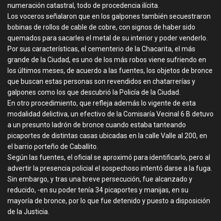
numeración catastral, todo de procedencia ilícita.
Los voceros señalaron que en los galpones también secuestraron
bobinas de rollos de cable de cobre, con signos de haber sido
quemados para sacarles el metal de su interior y poder venderlo.
Por sus características, el cementerio de la Chacarita, el más
grande de la Ciudad, es uno de los más robos viene sufriendo en
los últimos meses, de acuerdo a las fuentes, los objetos de bronce
que buscan estas personas son revendidos en chatarrerías y
galpones como los que descubrió la Policía de la Ciudad.
En otro procedimiento, que refleja además lo vigente de esta
modalidad delictiva, un efectivo de la Comisaría Vecinal 6 B detuvo
a un presunto ladrón de bronce cuando estaba tanteando
picaportes de distintas casas ubicadas en la calle Valle al 200, en
el barrio porteño de Caballito.
Según las fuentes, el oficial se aproximó para identificarlo, pero al
advertir la presencia policial el sospechoso intentó darse a la fuga.
Sin embargo, y tras una breve persecución, fue alcanzado y
reducido, -en su poder tenía 34 picaportes y manijas, en su
mayoría de bronce, por lo que fue detenido y puesto a disposición
de la Justicia.