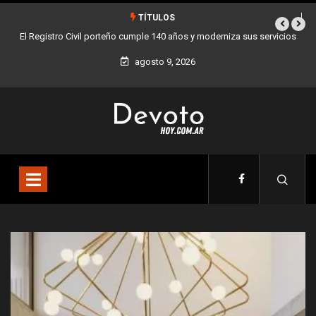
TÍTULOS
vicios
Buenos Aires sumó 12 nuevos Bares Notables y ya son 90 en toda
la Ciudad
agosto 9, 2026