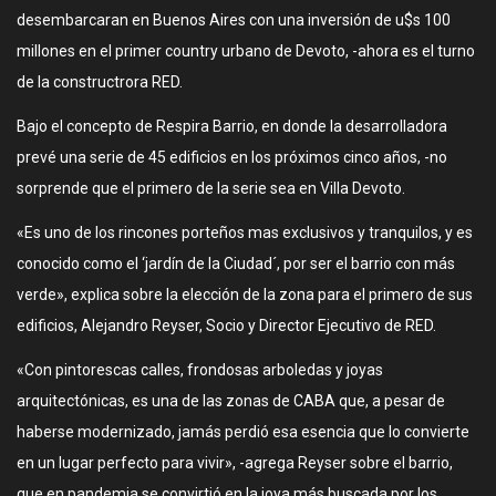
desembarcaran en Buenos Aires con una inversión de u$s 100
millones en el primer country urbano de Devoto, -ahora es el turno
de la constructrora RED.
Bajo el concepto de Respira Barrio, en donde la desarrolladora
prevé una serie de 45 edificios en los próximos cinco años, -no
sorprende que el primero de la serie sea en Villa Devoto.
«Es uno de los rincones porteños mas exclusivos y tranquilos, y es
conocido como el ‘jardín de la Ciudad´, por ser el barrio con más
verde», explica sobre la elección de la zona para el primero de sus
edificios, Alejandro Reyser, Socio y Director Ejecutivo de RED.
«Con pintorescas calles, frondosas arboledas y joyas
arquitectónicas, es una de las zonas de CABA que, a pesar de
haberse modernizado, jamás perdió esa esencia que lo convierte
en un lugar perfecto para vivir», -agrega Reyser sobre el barrio,
que en pandemia se convirtió en la joya más buscada por los