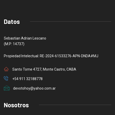
Datos
Sebastian Adrian Lescano
(M.P: 14737)
Propiedad Intelectual: RE-2024-61533276-APN-DNDA#MJ
Santo Tome 4727, Monte Castro, CABA
+54 911 32188778
devotohoy@yahoo.com.ar
Nosotros