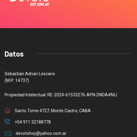
Datos
Sebastian Adrian Lescano
(M.P: 14737)
Propiedad Intelectual: RE-2024-61533276-APN-DNDA#MJ
Santo Tome 4727, Monte Castro, CABA
+54 911 32188778
devotohoy@yahoo.com.ar