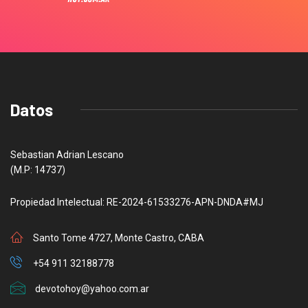
Datos
Sebastian Adrian Lescano
(M.P: 14737)
Propiedad Intelectual: RE-2024-61533276-APN-DNDA#MJ
Santo Tome 4727, Monte Castro, CABA
+54 911 32188778
devotohoy@yahoo.com.ar