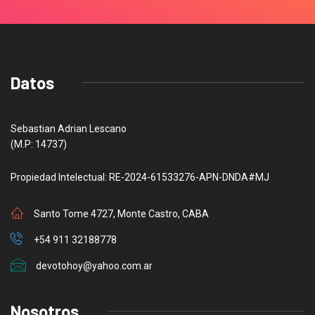
Datos
Sebastian Adrian Lescano
(M.P: 14737)
Propiedad Intelectual: RE-2024-61533276-APN-DNDA#MJ
Santo Tome 4727, Monte Castro, CABA
+54 911 32188778
devotohoy@yahoo.com.ar
Nosotros