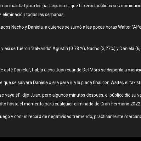
 normalidad para los participantes, que hicieron públicas sus nominaci
de eliminación todas las semanas.
ados Nacho y Daniela, a quienes se sumó a las pocas horas Walter “Alfa
o y así se fueron “salvando” Agustín (0.78 %), Nacho (3,27%) y Daniela (6,
esté Daniela”, había dicho Juan cuando Del Moro se disponía a mencion
que se salvara Daniela o era para ir a la placa final con Walter, el taxis
 se vaya él”, dijo Juan, pero algunos minutos después, el público dio su 
ás alto hasta el momento para cualquier eliminado de Gran Hermano 2022
l juego y con un record de negatividad tremendo, prácticamente marca