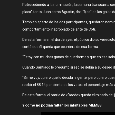
Retrocediendo a la nominación, la semana transcurría con
placa” tanto Juan como Agustín, dos “fijos” de las galas 
También aparte de los dos participantes, quedaron nomin
comportamiento inapropiado delante de Coti.
De esta forma en el dia de ayer, el público dio su veredict
contó que él quería que ocurriera de esa forma.
“Estoy con muchas ganas de quedarme y que en ese sobre 
Cuando Santiago le preguntó si eso se debía a su deseo de 
“Si me voy, quiero que lo decida la gente, pero quiero que
recibir el 88,14 por ciento de los votos, el porcentaje m
De esta forma, el barrio de «Boedo» quedo eliminado de
Y como no podían faltar los infaltables MEMES