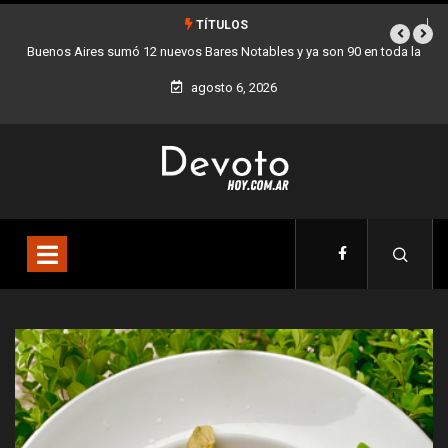
TÍTULOS
oda la
Los stands móviles de la Ciudad llegan esta semana a Villa Devoto
agosto 6, 2026