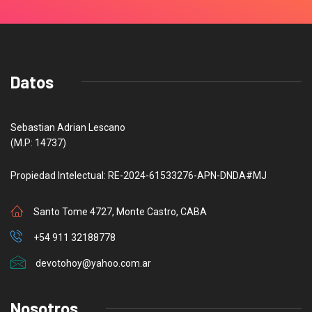
Datos
Sebastian Adrian Lescano
(M.P: 14737)
Propiedad Intelectual: RE-2024-61533276-APN-DNDA#MJ
Santo Tome 4727, Monte Castro, CABA
+54 911 32188778
devotohoy@yahoo.com.ar
Nosotros