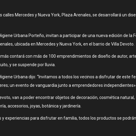
as calles Mercedes y Nueva York, Plaza Arenales, se desarrollará un diseñ
Higiene Urbana Porteño, invitan a participar de una nueva edición de l
nales, ubicada en Mercedes y Nueva York, en el barrio de Villa Devoto.
y además contará con más de 100 emprendimientos de diseño de autor, ar
tuito, y se suspende por lluvia.
igiene Urbana dijo: “Invitamos a todos los vecinos a disfrutar de este fes
jeres; un evento de vanguardia junto a emprendedores independientes»
evoto, van a poder encontrar objetos de decoración, cosmética natural, a
ería, accesorios, joyas, botánica y jardinería.
 y experiencias para disfrutar en familia, todos los productos se podrá