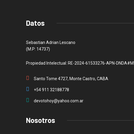
Datos
Sebastian Adrian Lescano
(M.P: 14737)
Propiedad Intelectual: RE-2024-61533276-APN-DNDA#M
Santo Tome 4727, Monte Castro, CABA
+54 911 32188778
devotohoy@yahoo.com.ar
Nosotros