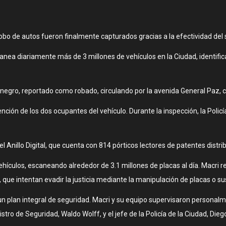
o de autos fueron finalmente capturados gracias a la efectividad del sis
anea diariamente más de 3 millones de vehículos en la Ciudad, identifi
negro, reportado como robado, circulando por la avenida General Paz, c
n de los dos ocupantes del vehículo. Durante la inspección, la Policía d
l Anillo Digital, que cuenta con 814 pórticos lectores de patentes distri
ehículos, escaneando alrededor de 3.1 millones de placas al día. Macri 
que intentan evadir la justicia mediante la manipulación de placas o s
e un plan integral de seguridad. Macri y su equipo supervisaron persona
stro de Seguridad, Waldo Wolff, y el jefe de la Policía de la Ciudad, Di