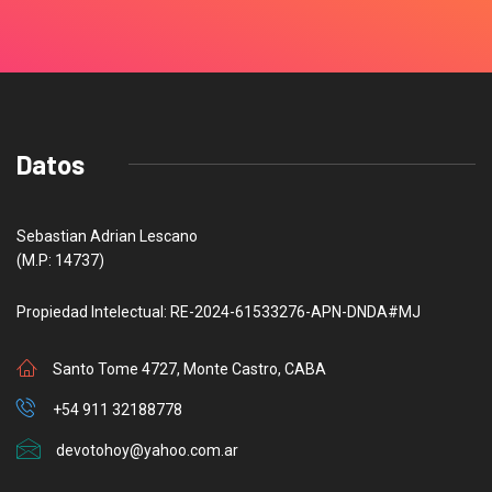
Datos
Sebastian Adrian Lescano
(M.P: 14737)
Propiedad Intelectual: RE-2024-61533276-APN-DNDA#MJ
Santo Tome 4727, Monte Castro, CABA
+54 911 32188778
devotohoy@yahoo.com.ar