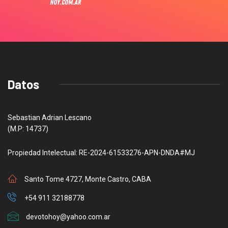
Datos
Sebastian Adrian Lescano
(M.P: 14737)
Propiedad Intelectual: RE-2024-61533276-APN-DNDA#MJ
Santo Tome 4727, Monte Castro, CABA
+54 911 32188778
devotohoy@yahoo.com.ar