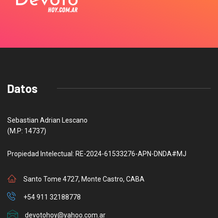
Datos
Sebastian Adrian Lescano
(M.P: 14737)
Propiedad Intelectual: RE-2024-61533276-APN-DNDA#MJ
Santo Tome 4727, Monte Castro, CABA
+54 911 32188778
devotohoy@yahoo.com.ar