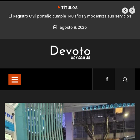
TÍTULOS
vicios
Buenos Aires sumó 12 nuevos Bares Notables y ya son 90 en toda
la Ciudad
agosto 8, 2026