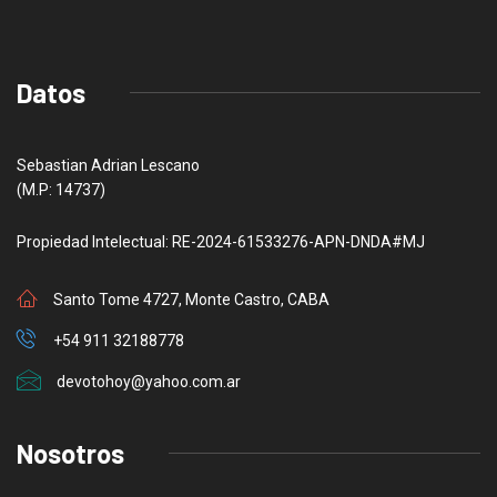
Datos
Sebastian Adrian Lescano
(M.P: 14737)
Propiedad Intelectual: RE-2024-61533276-APN-DNDA#MJ
Santo Tome 4727, Monte Castro, CABA
+54 911 32188778
devotohoy@yahoo.com.ar
Nosotros