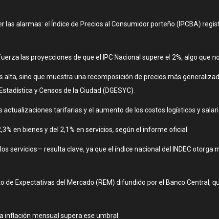
der las alarmas: el Índice de Precios al Consumidor porteño (IPCBA) reg
fuerza las proyecciones de que el IPC Nacional supere el 2%, algo que n
más alta, sino que muestra una recomposición de precios más generalizad
e Estadística y Censos de la Ciudad (DGESYC).
s actualizaciones tarifarias y el aumento de los costos logísticos y salari
% en bienes y del 2,1% en servicios, según el informe oficial.
s servicios— resulta clave, ya que el índice nacional del INDEC otorga 
to de Expectativas del Mercado (REM) difundido por el Banco Central, qu
la inflación mensual supera ese umbral.