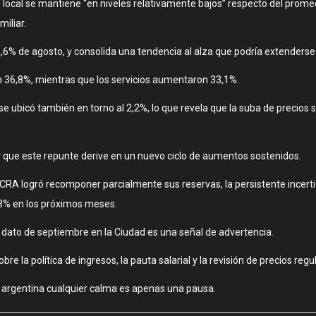
ón local se mantiene “en niveles relativamente bajos” respecto del prome
iliar.
,6% de agosto, y consolida una tendencia al alza que podría extenderse 
n 36,8%, mientras que los servicios aumentaron 33,1%.
s, se ubicó también en torno al 2,2%, lo que revela que la suba de prec
ar que este repunte derive en un nuevo ciclo de aumentos sostenidos.
 BCRA logró recomponer parcialmente sus reservas, la persistente incerti
 3% en los próximos meses.
l dato de septiembre en la Ciudad es una señal de advertencia.
obre la política de ingresos, la pauta salarial y la revisión de precios reg
 argentina cualquier calma es apenas una pausa.