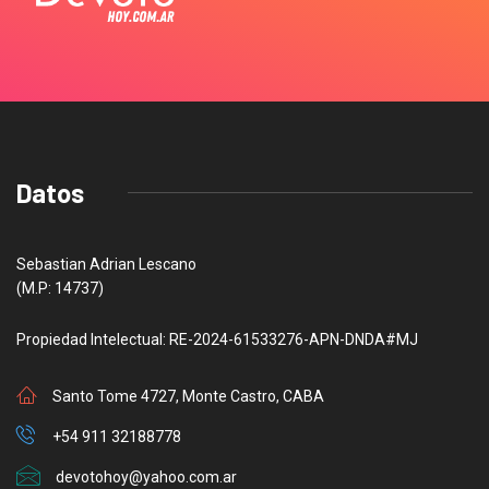
Datos
Sebastian Adrian Lescano
(M.P: 14737)
Propiedad Intelectual: RE-2024-61533276-APN-DNDA#MJ
Santo Tome 4727, Monte Castro, CABA
+54 911 32188778
devotohoy@yahoo.com.ar