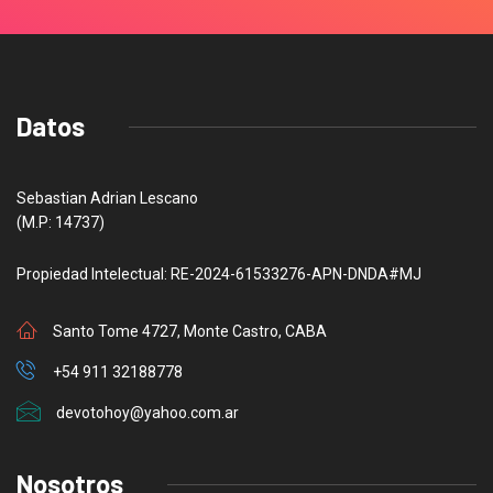
Datos
Sebastian Adrian Lescano
(M.P: 14737)
Propiedad Intelectual: RE-2024-61533276-APN-DNDA#MJ
Santo Tome 4727, Monte Castro, CABA
+54 911 32188778
devotohoy@yahoo.com.ar
Nosotros