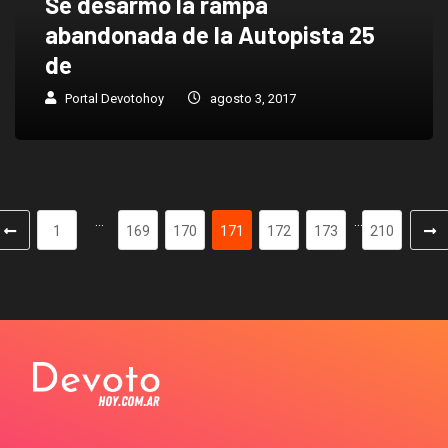
Se desarmo la rampa
abandonada de la Autopista 25
de
Portal Devotohoy
agosto 3, 2017
…
…
1
169
170
171
172
173
210