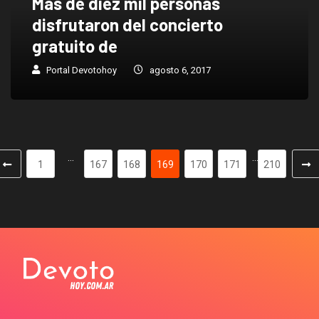
Más de diez mil personas
disfrutaron del concierto
gratuito de
Portal Devotohoy
agosto 6, 2017
…
…
1
167
168
169
170
171
210