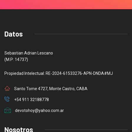
Datos
Sebastian Adrian Lescano
(M.P: 14737)
Propiedad Intelectual: RE-2024-61533276-APN-DNDA#MJ
Santo Tome 4727, Monte Castro, CABA
+54 911 32188778
devotohoy@yahoo.com.ar
Nosotros