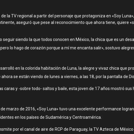
s de la TV regional a partir del personaje que protagoniza en «Soy Luna»
tinente, aseguró que pese al reconocimiento que ahora tiene, quiere «s
o seguir siendo la que todos conocen en México, la chica que es un desa
, pero lo hago de corazón porque a mí me encanta salir», sostuvo alegr
arrolló en la colorida habitación de Luna, la alegre y vivaz chica que pro
 ahora se están viendo de lunes a viernes, a las 18, por la pantalla de D
 caras y -sobre todo- saltos y baile, esta joven de 17 años mostró sus h
 de marzo de 2016, «Soy Luna» tuvo una excelente performance logrando 
identes en los países de Sudamérica y Centroamérica.
ite por el canal de aire de RCP de Paraguay, la TV Azteca de México y 