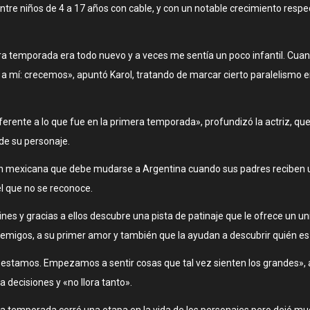
ntre niños de 4 a 17 años con cable, y con un notable crecimiento respec
a temporada era todo nuevo y a veces me sentía un poco infantil. Cuand
mí: crecemos», apuntó Karol, tratando de marcar cierto paralelismo ent
erente a lo que fue en la primera temporada», profundizó la actriz, qu
de su personaje.
 joven mexicana que debe mudarse a Argentina cuando sus padres reciben
el que no se reconoce.
tines y gracias a ellos descubre una pista de patinaje que le ofrece u
nemigos, a su primer amor y también que la ayudan a descubrir quién es
stamos. Empezamos a sentir cosas que tal vez sienten los grandes», as
decisiones y «no llora tanto».
era temporada cerró una etapa en la vida de los personajes pero dejó m