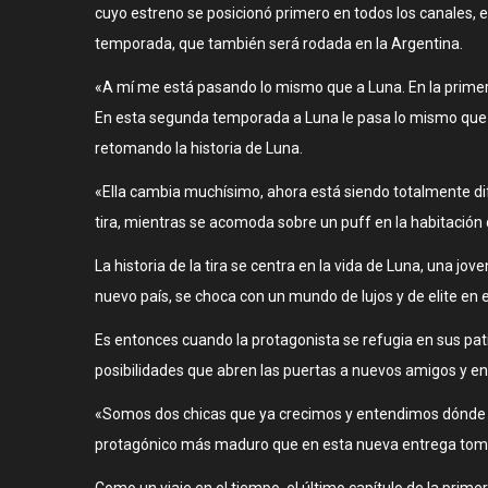
cuyo estreno se posicionó primero en todos los canales, e
temporada, que también será rodada en la Argentina.
«A mí me está pasando lo mismo que a Luna. En la primer
En esta segunda temporada a Luna le pasa lo mismo que a 
retomando la historia de Luna.
«Ella cambia muchísimo, ahora está siendo totalmente dif
tira, mientras se acomoda sobre un puff en la habitación 
La historia de la tira se centra en la vida de Luna, una
nuevo país, se choca con un mundo de lujos y de elite en 
Es entonces cuando la protagonista se refugia en sus pa
posibilidades que abren las puertas a nuevos amigos y e
«Somos dos chicas que ya crecimos y entendimos dónde e
protagónico más maduro que en esta nueva entrega toma 
Como un viaje en el tiempo, el último capítulo de la prim