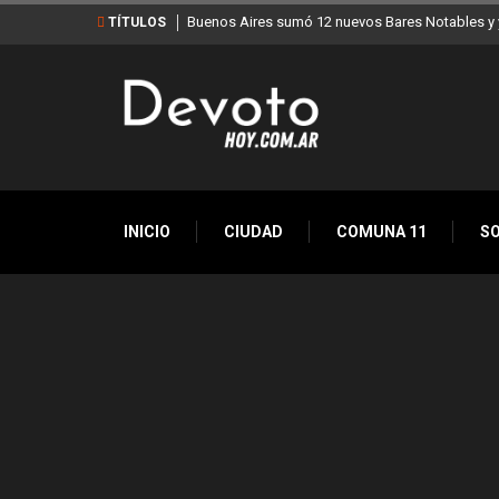
s Notables y ya son 90 en toda la Ciudad
Los stands móviles de la Ciudad ll
TÍTULOS
INICIO
CIUDAD
COMUNA 11
S