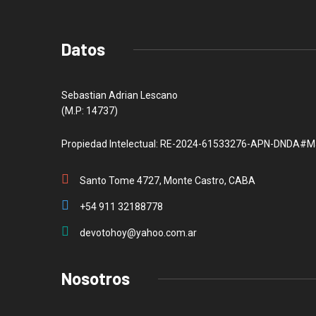
Datos
Sebastian Adrian Lescano
(M.P: 14737)
Propiedad Intelectual: RE-2024-61533276-APN-DNDA#M
Santo Tome 4727, Monte Castro, CABA
+54 911 32188778
devotohoy@yahoo.com.ar
Nosotros