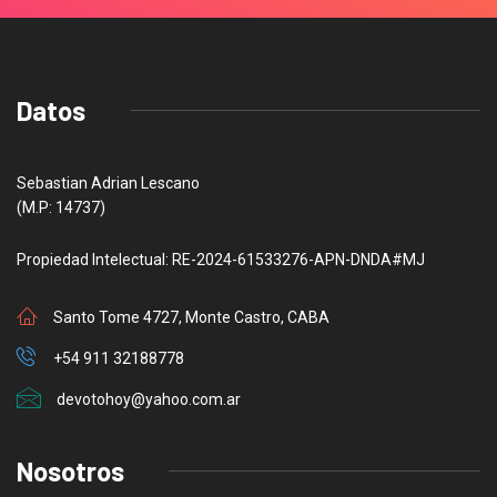
Datos
Sebastian Adrian Lescano
(M.P: 14737)
Propiedad Intelectual: RE-2024-61533276-APN-DNDA#MJ
Santo Tome 4727, Monte Castro, CABA
+54 911 32188778
devotohoy@yahoo.com.ar
Nosotros