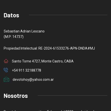
Datos
Sebastian Adrian Lescano
(M.P: 14737)
Propiedad Intelectual: RE-2024-61533276-APN-DNDA#MJ
Santo Tome 4727, Monte Castro, CABA
+54 911 32188778
devotohoy@yahoo.com.ar
Nosotros