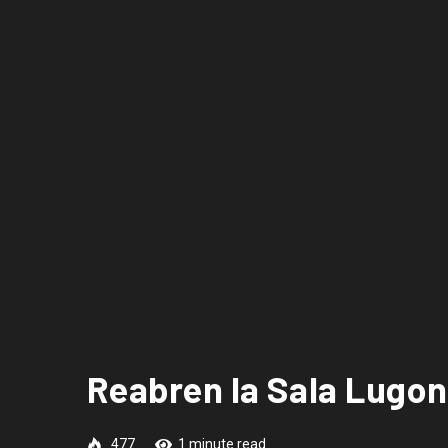
Reabren la Sala Lugo
477
1 minute read