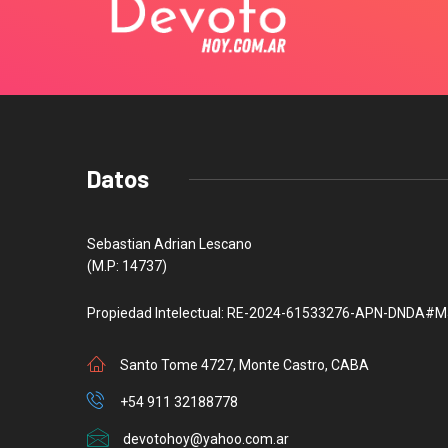
Datos
Sebastian Adrian Lescano
(M.P: 14737)
Propiedad Intelectual: RE-2024-61533276-APN-DNDA#M
Santo Tome 4727, Monte Castro, CABA
+54 911 32188778
devotohoy@yahoo.com.ar