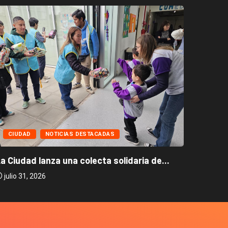
CIUD
CIUDAD
NOTICIAS DESTACADAS
La Ciud
a Ciudad lanza una colecta solidaria de...
julio 2
julio 31, 2026