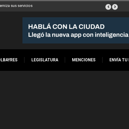
a sus servicios
Buenos Aires sumó 12 nuevos Bares Notables y ya son 90 en t
la Ciudad
OLBAYRES
LEGISLATURA
MENCIONES
ENVÍA TU