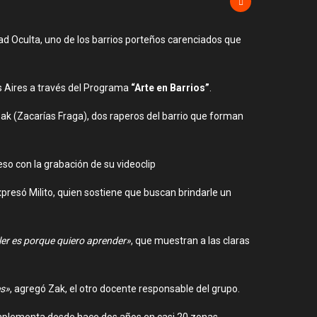
dad Oculta, uno de los barrios porteños carenciados que
os Aires a través del Programa
“Arte en Barrios”
.
 Zak (Zacarías Fraga), dos raperos del barrio que forman
so con la grabación de su videoclip
xpresó Milito, quien sostiene que buscan brindarle un
aller es porque quiero aprender»
, que muestran a las claras
es»
, agregó Zak, el otro docente responsable del grupo.
 implementa desde hace dos años en casi 20 zonas