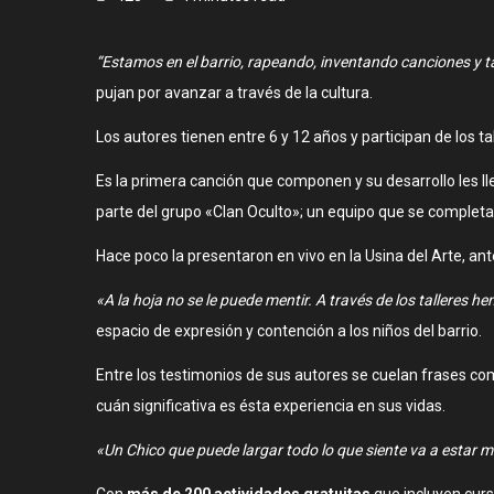
“Estamos en el barrio, rapeando, inventando canciones y
pujan por avanzar a través de la cultura.
Los autores tienen entre 6 y 12 años y participan de los 
Es la primera canción que componen y su desarrollo les ll
parte del grupo «Clan Oculto»; un equipo que se completa
Hace poco la presentaron en vivo en la Usina del Arte, a
«A la hoja no se le puede mentir. A través de los talleres 
espacio de expresión y contención a los niños del barrio.
Entre los testimonios de sus autores se cuelan frases c
cuán significativa es ésta experiencia en sus vidas.
«Un Chico que puede largar todo lo que siente va a estar 
Con
más de 200 actividades gratuitas
que incluyen curs