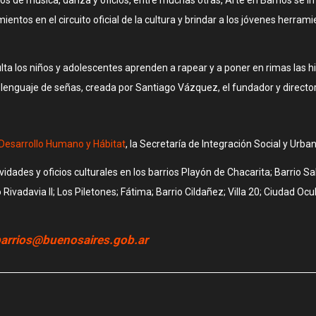
tamientos en el circuito oficial de la cultura y brindar a los jóvenes herra
 los niños y adolescentes aprenden a rapear y a poner en rimas las histo
n lenguaje de señas, creada por Santiago Vázquez, el fundador y direc
Desarrollo Humano y Hábitat
, la Secretaría de Integración Social y Urban
ividades y oficios culturales en los barrios Playón de Chacarita; Barrio 
o Rivadavia II; Los Piletones; Fátima; Barrio Cildañez; Villa 20; Ciudad O
barrios@buenosaires.gob.ar