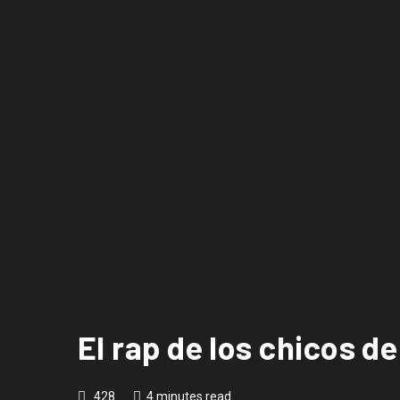
El rap de los chicos d
428
4 minutes read