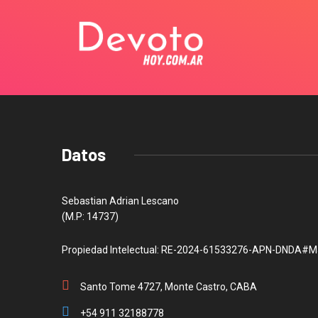
Datos
Sebastian Adrian Lescano
(M.P: 14737)
Propiedad Intelectual: RE-2024-61533276-APN-DNDA#M
Santo Tome 4727, Monte Castro, CABA
+54 911 32188778