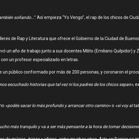
 también soñando…”
. Así empieza “Yo Vengo”, el rap de los chicos de Ciu
talleres de Rap y Literatura que ofrece el Gobierno de la Ciudad de Buen
evó un año de trabajo junto a sus docentes Milito (Emiliano Quilpidor) y
 con un profesor especializado en letras.
nte un público conformado por más de 200 personas, y coronaron el proce
hemos escuchado historias que tal vez ni los padres de los chicos sepan»
, e
omo
«podés sacar lo más profundo y arrancar otro camino»
o
«si voy al t
mucho más tranquilo y va a ser más pensante a la hora de tomar decision
os de música, danza y oficios, entre muchas otras, Arte en Barrios se