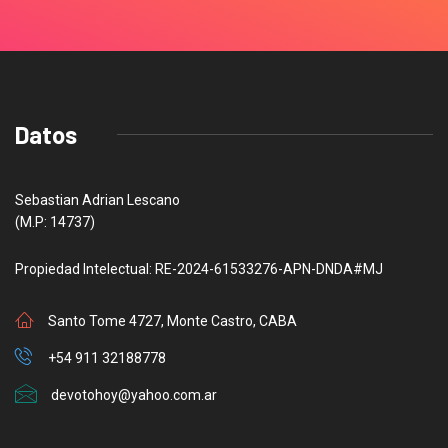
Datos
Sebastian Adrian Lescano
(M.P: 14737)
Propiedad Intelectual: RE-2024-61533276-APN-DNDA#MJ
Santo Tome 4727, Monte Castro, CABA
+54 911 32188778
devotohoy@yahoo.com.ar