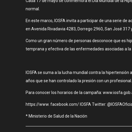
Cada 17 de mayo se conmemora el Día Mundial de la Hipert
normal.
En este marco, IOSFA invita a participar de una serie de 
en Avenida Rivadavia 4283, Dorrego 2960, San José 317 
Como un gran número de personas desconoce que es hiperte
temprana y efectiva de las enfermedades asociadas a la 
IOSFA se suma a la lucha mundial contra la hipertensión 
años que se han controlado la presión con un profesional.
Para conocer los horarios de la campaña: www.iosfa.gob.
https://www. facebook.com/ IOSFA Twitter: @IOSFAOficia
* Ministerio de Salud de la Nación