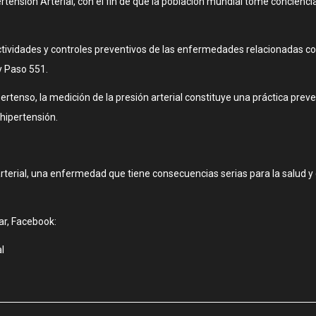
ensión Arterial, con el fin de que la población mundial tome concienci
actividades y controles preventivos de las enfermedades relacionadas co
y Paso 551.
nso, la medición de la presión arterial constituye una práctica prevent
hipertensión.
arterial, una enfermedad que tiene consecuencias serias para la salud 
ar, Facebook:
l