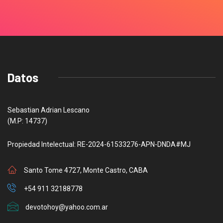
Datos
Sebastian Adrian Lescano
(M.P: 14737)
Propiedad Intelectual: RE-2024-61533276-APN-DNDA#MJ
Santo Tome 4727, Monte Castro, CABA
+54 911 32188778
devotohoy@yahoo.com.ar