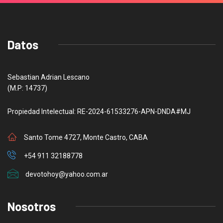
Datos
Sebastian Adrian Lescano
(M.P: 14737)
Propiedad Intelectual: RE-2024-61533276-APN-DNDA#MJ
Santo Tome 4727, Monte Castro, CABA
+54 911 32188778
devotohoy@yahoo.com.ar
Nosotros