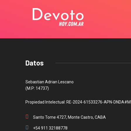
Datos
Sebastian Adrian Lescano
(M.P: 14737)
Propiedad Intelectual: RE-2024-61533276-APN-DNDA#M
Santo Tome 4727, Monte Castro, CABA
+54 911 32188778