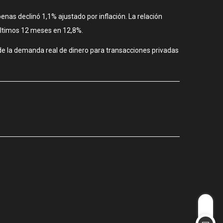
enas declinó 1,1% ajustado por inflación. La relación
 últimos 12 meses en 12,8%.
de la demanda real de dinero para transacciones privadas
CIUDAD
Los stands
agosto 3, 2