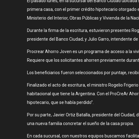
El pasado lunes, en la sucursal del Banco Ciudad ubicada s
primera casa, con el primer crédito hipotecario otorgado 
Ministerio del Interior, Obras Públicas y Vivienda de la Nac
Durante la firma de la escritura, estuvieron presentes Rogel
presidente del Banco Ciudad; y Julio Garro, intendente de 
Procrear Ahorro Joven es un programa de acceso a la viv
Requiere que los solicitantes ahorren previamente duran
Los beneficiarios fueron seleccionados por puntaje, recib
Finalizado el acto de escritura, el ministro Rogelio Frige
habitacional que tiene la Argentina. Con el ProCreAr Ahor
hipotecario, que se había perdido”.
Por su parte, Javier Ortiz Batalla, presidente del Ciudad
una nueva familia concretar el sueño de la casa propia.
En cada sucursal, con nuestros equipos buscamos facilitar