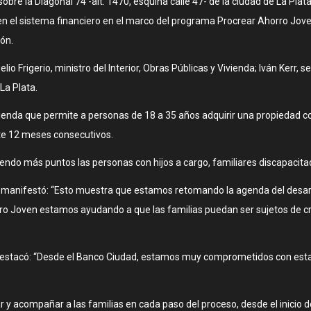
obre la Diagonal 74 -alt. 1470, esquina calle 47- de la ciudad de La Plat
en el sistema financiero en el marco del programa Procrear Ahorro Joven
ión.
io Frigerio, ministro del Interior, Obras Públicas y Vivienda; Iván Kerr, se
La Plata.
ienda que permite a personas de 18 a 35 años adquirir una propiedad co
te 12 meses consecutivos.
iendo más puntos las personas con hijos a cargo, familiares discapacit
rio manifestó: “Esto muestra que estamos retomando la agenda del desarrol
ro Joven estamos ayudando a que las familias puedan ser sujetos de créd
, destacó: “Desde el Banco Ciudad, estamos muy comprometidos con esta i
 y acompañar a las familias en cada paso del proceso, desde el inicio d