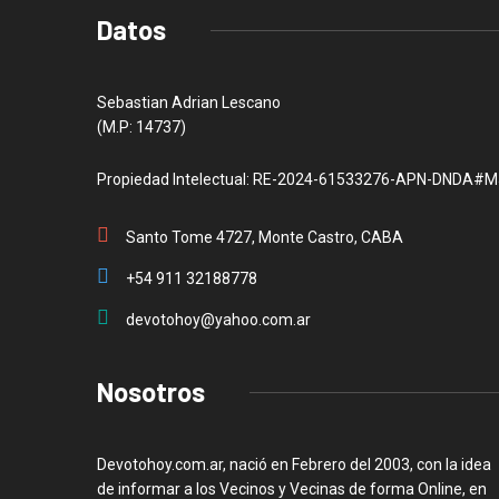
Datos
Sebastian Adrian Lescano
(M.P: 14737)
Propiedad Intelectual: RE-2024-61533276-APN-DNDA#M
Santo Tome 4727, Monte Castro, CABA
+54 911 32188778
devotohoy@yahoo.com.ar
Nosotros
Devotohoy.com.ar, nació en Febrero del 2003, con la idea
de informar a los Vecinos y Vecinas de forma Online, en