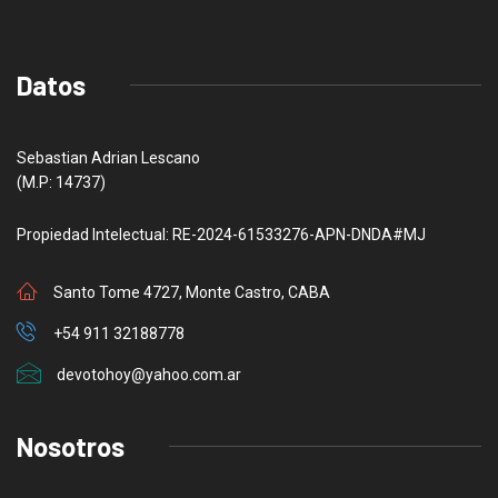
Datos
Sebastian Adrian Lescano
(M.P: 14737)
Propiedad Intelectual: RE-2024-61533276-APN-DNDA#MJ
Santo Tome 4727, Monte Castro, CABA
+54 911 32188778
devotohoy@yahoo.com.ar
Nosotros