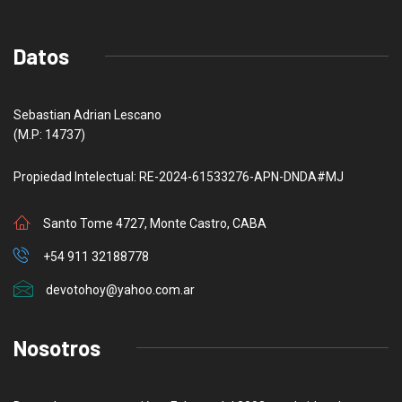
Datos
Sebastian Adrian Lescano
(M.P: 14737)
Propiedad Intelectual: RE-2024-61533276-APN-DNDA#MJ
Santo Tome 4727, Monte Castro, CABA
+54 911 32188778
devotohoy@yahoo.com.ar
Nosotros