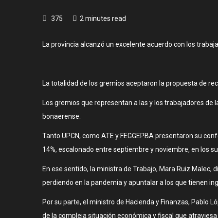
375
2 minutes read
La provincia alcanzó un excelente acuerdo con los trabaj
La totalidad de los gremios aceptaron la propuesta de re
Los gremios que representan a las y los trabajadores de l
bonaerense.
Tanto UPCN, como ATE y FEGGEPBA presentaron su conform
14%, escalonado entre septiembre y noviembre, en los sue
En ese sentido, la ministra de Trabajo, Mara Ruiz Malec, 
perdiendo en la pandemia y apuntalar a los que tienen ing
Por su parte, el ministro de Hacienda y Finanzas, Pablo L
de la compleja situación económica y fiscal que atravies