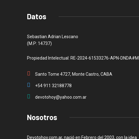
Datos
Sebastian Adrian Lescano
(M.P: 14737)
Propiedad Intelectual: RE-2024-61533276-APN-DNDA#M
Santo Tome 4727, Monte Castro, CABA
+54 911 32188778
devotohoy@yahoo.com.ar
Nosotros
Devotohoy.com.ar, nació en Febrero del 2003, con la idea