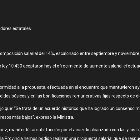
adores estatales
composición salarial del 14%, escalonado entre septiembre y noviembre
a ley 10.430 aceptaron hoy el ofrecimiento de aumento salarial efectuad
idad a la propuesta, efectuada en el encuentro que mantuvieron ayer, 
ldos básicos y en las bonificaciones remunerativas fijas respecto de d
dijo que: “Se trata de un acuerdo histórico que ha logrado un consenso 
resos más bajos”, expresó la Ministra.
ópez, manifestó su satisfacción por el acuerdo alcanzado con las y los t
a la Provincia hemos podido realizar una propuesta salarial que da resp