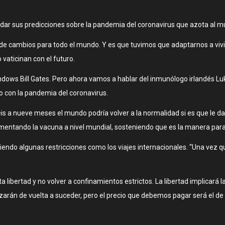
 dar sus predicciones sobre la pandemia del coronavirus que azota al m
 de cambios para todo el mundo. Y es que tuvimos que adaptarnos a viv
vaticinan con el futuro.
ows Bill Gates. Pero ahora vamos a hablar del inmunólogo irlandés Luke
o con la pandemia del coronavirus.
eis a nueve meses el mundo podría volver a la normalidad si es que le 
lementando la vacuna a nivel mundial, sosteniendo que es la manera para 
tiendo algunas restricciones como los viajes internacionales. “Una vez
 libertad y no volver a confinamientos estrictos. La libertad implicará l
rán de vuelta a suceder, pero el precio que debemos pagar será el de n