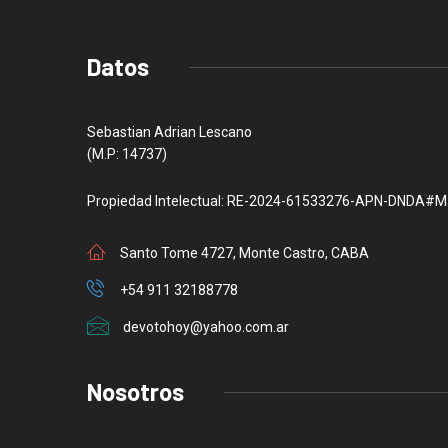
Datos
Sebastian Adrian Lescano
(M.P: 14737)
Propiedad Intelectual: RE-2024-61533276-APN-DNDA#M
Santo Tome 4727, Monte Castro, CABA
+54 911 32188778
devotohoy@yahoo.com.ar
Nosotros