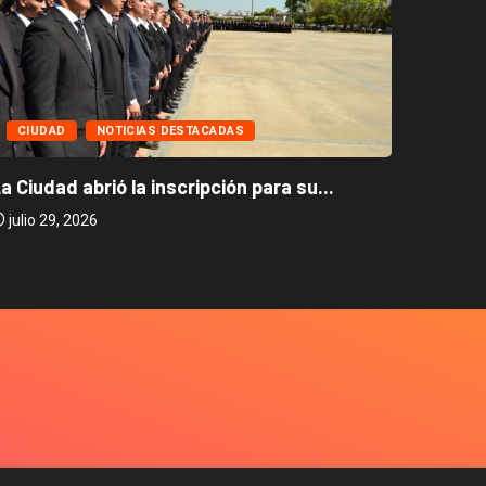
CIUD
CIUDAD
NOTICIAS DESTACADAS
Caballi
a Ciudad abrió la inscripción para su...
julio 2
julio 29, 2026