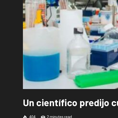
Un científico predijo
404
2 minutes read