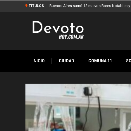
les y ya son 90 en toda la Ciudad
Los stands móviles de la Ciudad llegan est
TÍTULOS
INICIO
CIUDAD
COMUNA 11
S