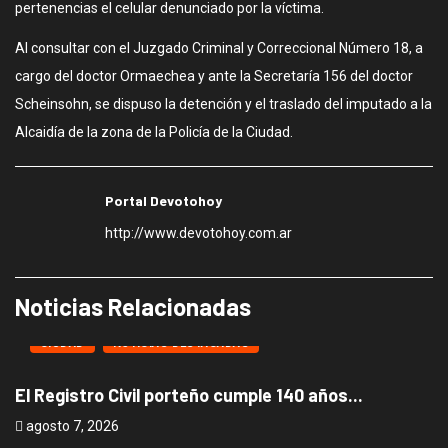
pertenencias el celular denunciado por la víctima.
Al consultar con el Juzgado Criminal y Correccional Número 18, a
cargo del doctor Ormaechea y ante la Secretaría 156 del doctor
Scheinsohn, se dispuso la detención y el traslado del imputado a la
Alcaidía de la zona de la Policía de la Ciudad.
Portal Devotohoy
http://www.devotohoy.com.ar
Noticias Relacionadas
CIUDAD
NOTICIAS DESTACADAS
El Registro Civil porteño cumple 140 años...
B
agosto 7, 2026
a