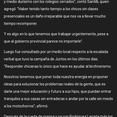
y medio durísimo con los colegios cerrados”, contó Santilli, quien
agregó: “Haber tenido tanto tiempo a los chicos sin clases
presenciales es un daño irreparable que nos va a llevar mucho
tiempo recomponer.
Y es algo en lo que tenemos que trabajar urgentemente, pese a
que al gobierno provincial parece no importarle”.
Luego fue consultado por un medio local respecto a la escalada
verbal que tuvo la campaña de Juntos en los últimos días.
“Responder chicanas lo único que hace es ayudar al kirchnerismo.
Nosotros tenemos que poner toda nuestra energía en proponer
ideas para solucionar los problemas reales de la gente, que es
darle una mejor educación y futuro a sus hijos, que puedan entrar
tranquilos a sus casas sin entraderas o andar por la calle sin miedo
a los motochorros”, afirmó.
Después de la rueda de prensa y ya con Rodríguez Larreta más los