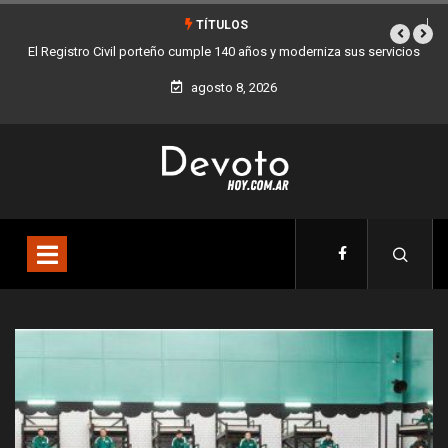
TÍTULOS
vicios
Buenos Aires sumó 12 nuevos Bares Notables y ya son 90 en toda
la Ciudad
agosto 8, 2026