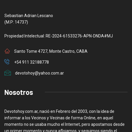
Sebastian Adrian Lescano
(M.P: 14737)
Propiedad Intelectual: RE-2024-61533276-APN-DNDA#MJ
Santo Tome 4727, Monte Castro, CABA
+54 911 32188778
devotohoy@yahoo.com.ar
Nosotros
Devotohoy.com.ar, nació en Febrero del 2003, con la idea de
informar a los Vecinos y Vecinas de forma Online, en aquel
momento no se usaba mucho el Internet, pero apostamos desde
un primer momento y nunca aflojamos, y seguimos siendo el