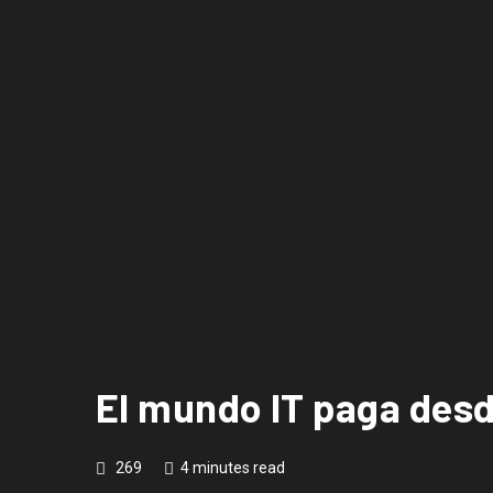
El mundo IT paga des
269
4 minutes read