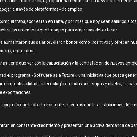
mio Unión Informática, dijo oportunamente que «la devaluación del peso y
abajar a través de plataformas» de empleo.
omo el trabajador están en falta, y por más que hoy sean salarios altos 
, sobre los argentinos que trabajan para empresas del exterior.
es aumentaron sus salarios, dieron bonos como incentivos y ofrecen nuev
ocina, entre otros.
nas tiene que ver con la capacitación y la contratación de nuevos emple
anzó el programa «Software as a Future», una iniciativa que busca gener
ara la empleabilidad en tecnología en todas sus etapas y niveles, trabaj
de exportaciones.
onjunto que la oferta existente, mientras que las restricciones de cr
entran en constante crecimiento y presentan una activa demanda de perf