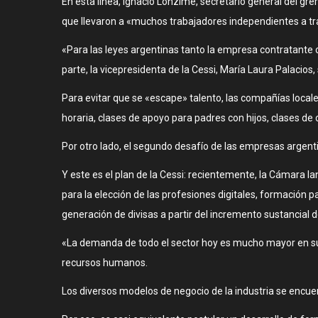
En esta línea, Ignacio Lonzime, secretario general del gre
que llevaron a «muchos trabajadores independientes a tr
«Para las leyes argentinas tanto la empresa contratante c
parte, la vicepresidenta de la Cessi, María Laura Palacios
Para evitar que se «escape» talento, las compañías local
horaria, clases de apoyo para padres con hijos, clases de c
Por otro lado, el segundo desafío de las empresas argenti
Y este es el plan de la Cessi: recientemente, la Cámara l
para la elección de las profesiones digitales, formación p
generación de divisas a partir del incremento sustancial 
«La demanda de todo el sector hoy es mucho mayor en su c
recursos humanos.
Los diversos modelos de negocio de la industria se encu